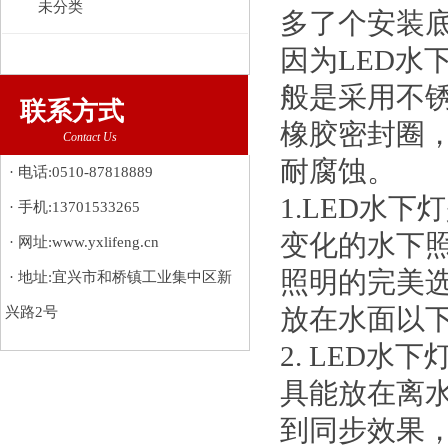
未分类
多了个安装
因为LED水
般是采用不锈
联系方式
橡胶密封圈
Contact Us
耐腐蚀。
· 电话:0510-87818889
1.LED水
· 手机:13701533265
变化的水下
· 网址:www.yxlifeng.cn
照明的完美选
· 地址:宜兴市和桥镇工业集中区新
兴路2号
放在水面以
2. LED
具能放在离水
到同步效果