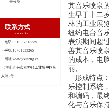
未分类
其音乐喷泉
生早于十二岁
林的工业展
联系方式
纽约电台音乐
Contact Us
表演期间超
· 电话:0510-87818889
善其音乐喷
· 手机:13701533265
的成本，电
· 网址:www.yxlifeng.cn
丽。
· 地址:宜兴市和桥镇工业集中区新
兴路2号
形成特点：
乐控制系统，
和编码，最
化与音乐保