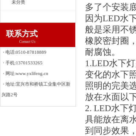
未分类
多了个安装
因为LED水
般是采用不锈
联系方式
橡胶密封圈
Contact Us
耐腐蚀。
· 电话:0510-87818889
1.LED水
· 手机:13701533265
变化的水下
· 网址:www.yxlifeng.cn
照明的完美选
· 地址:宜兴市和桥镇工业集中区新
兴路2号
放在水面以
2. LED
具能放在离水
到同步效果